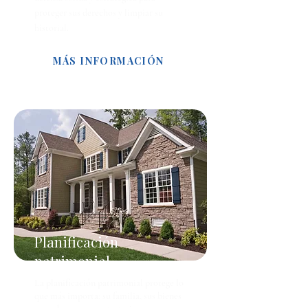
proteger sus derechos y limpiar su
historial.
MÁS INFORMACIÓN
Planificación
patrimonial
La planificación patrimonial protege lo
que más importa: su familia, sus bienes