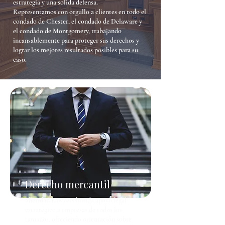
estrategia y una sólida defensa.
Representamos con orgullo a clientes en todo el
condado de Chester, el condado de Delaware y
el condado de Montgomery, trabajando
incansablemente para proteger sus derechos y
lograr los mejores resultados posibles para su
caso.
Derecho mercantil
Sheridan Lawyers brinda apoyo legal
estratégico a empresas de todos los
tamaños, ofreciendo orientación sobre