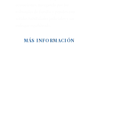
acusaciones, navegando por los
tribunales de familia y penales con
sólidas habilidades judiciales y un
enfoque equilibrado.
MÁS INFORMACIÓN
Contacte con Sheridan
Lawyers
NUESTRA DIRECCIÓN
NUESTRO HORARIO
De lunes a viernes
7:30 a. m. - 5:00 p. m.
Sábado y domingo con cita previa
NUESTRA DIRECCIÓN