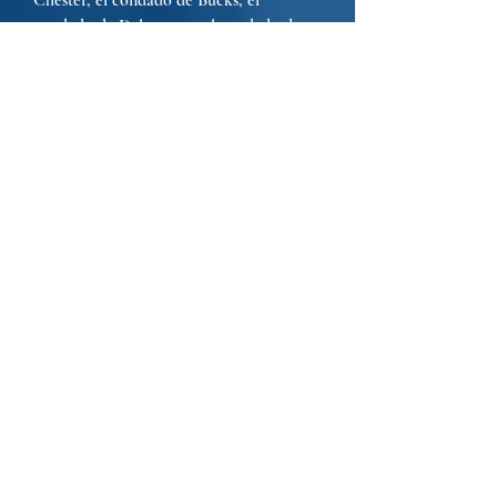
Chester, el condado de Bucks, el
condado de Delaware o el condado de
Montgomery, contáctenos de inmediato.
Contacte a Sheridan Lawyers hoy
Teléfono:
(484) 653-0774
Correo electrónico:
Connect@sheridanlawyers.com
Representamos empresas en los condados de
Chester, Delaware y Montgomery.
Nombre de pila
*
Apellido
*
Teléfono
*