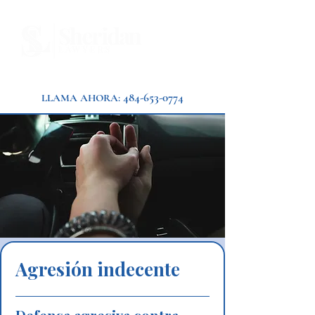
484-653-0774
LLAMA AHORA:
Agresión indecente